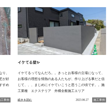
イケてる壁✨
なり、
イケてるってなんだろ。。きっとお客様の立場になって、
芝が好
お客様の理想を情熱のある人たちが、作り上げる事だと信
すすめ
じて、、、まじめにイケていこうと思うこの頃です。。施
工業種 エクステリア 外構全般施工エリア
施工事例
続きを読む
2023.06.27
施工事例