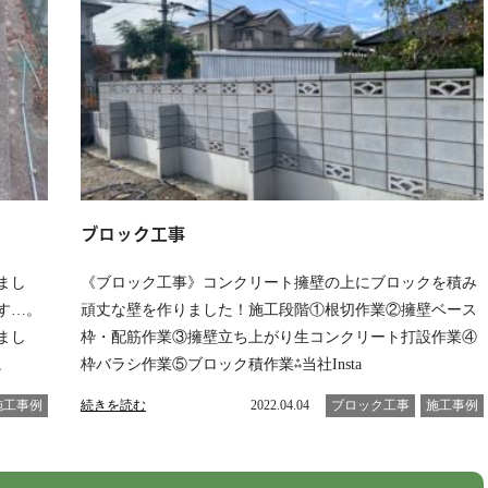
ブロック工事
まし
《ブロック工事》コンクリート擁壁の上にブロックを積み
す…。
頑丈な壁を作りました！施工段階①根切作業②擁壁ベース
まし
枠・配筋作業③擁壁立ち上がり生コンクリート打設作業④
。
枠バラシ作業⑤ブロック積作業⁂当社Insta
施工事例
続きを読む
2022.04.04
ブロック工事
施工事例