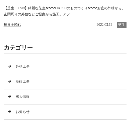
【芝生 TM9】綺麗な芝生⚒⚒⚒DAISEIのものづくり⚒⚒⚒お庭の外構から、
玄関周りの外観などご提案から施工、アフ
続きを読む
2022.03.12
芝生
カテゴリー
外構工事
基礎工事
求人情報
お知らせ