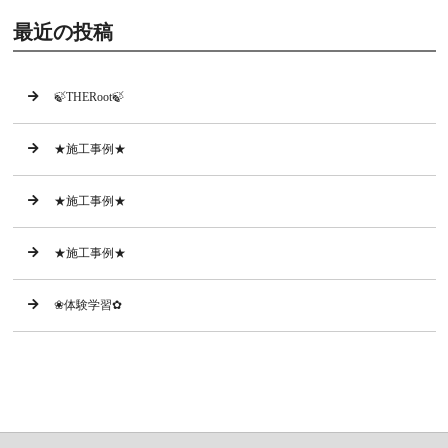
最近の投稿
🍃THERoot🍃
★施工事例★
★施工事例★
★施工事例★
❀体験学習✿