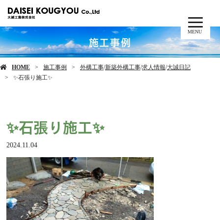
MENU
施工事例
HOME
施工事例
外構工事
/
新築外構工事
/
求人情報
/
大誠日記
✨石張り施工✨
✨石張り施工✨
2024.11.04