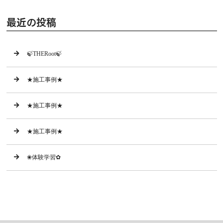
最近の投稿
🍃THERoot🍃
★施工事例★
★施工事例★
★施工事例★
❀体験学習✿