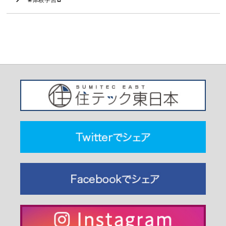
❀体験学習✿