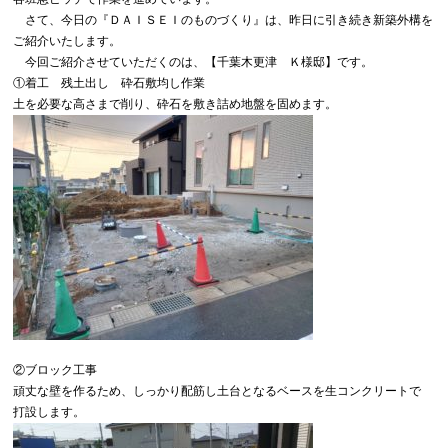
さて、今日の『ＤＡＩＳＥＩのものづくり』は、昨日に引き続き新築外構を
ご紹介いたします。
今回ご紹介させていただくのは、【千葉木更津 Ｋ様邸】です。
①着工 残土出し 砕石敷均し作業
土を必要な高さまで削り、砕石を敷き詰め地盤を固めます。
②ブロック工事
頑丈な壁を作るため、しっかり配筋し土台となるベースを生コンクリートで
打設します。