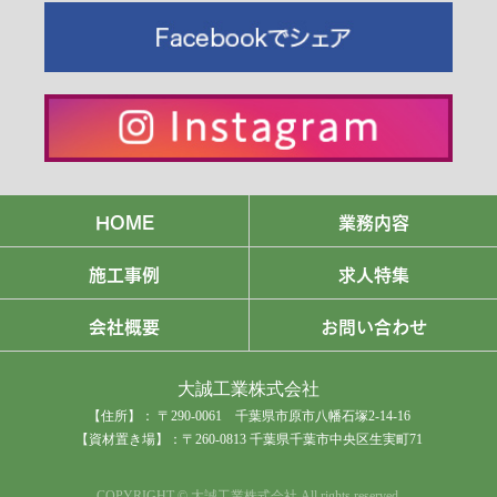
HOME
業務内容
施工事例
求人特集
会社概要
お問い合わせ
大誠工業株式会社
【住所】： 〒290-0061 千葉県市原市八幡石塚2-14-16
【資材置き場】：〒260-0813 千葉県千葉市中央区生実町71
COPYRIGHT © 大誠工業株式会社 All rights reserved.