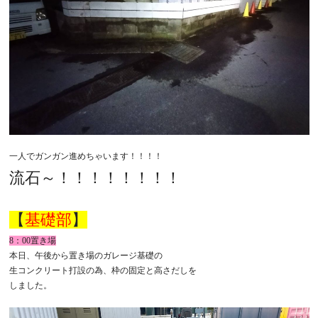
一人でガンガン進めちゃいます！！！！
流石～！！！！！！！！
【
基礎部
】
8：00置き場
本日、午後から置き場のガレージ基礎の
生コンクリート打設の為、枠の固定と高さだしを
しました。