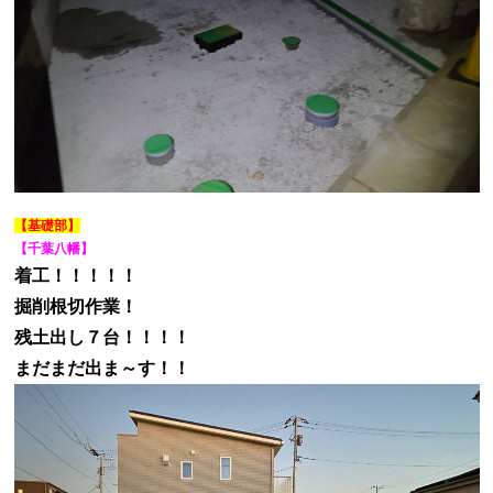
【基礎部】
【千葉八幡】
着工！！！！！
掘削根切作業！
残土出し７台！！！！
まだまだ出ま～す！！