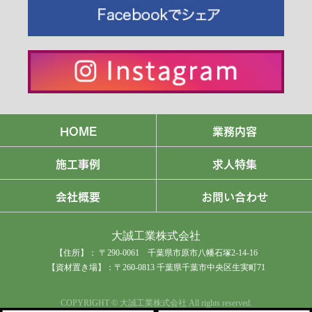
HOME
業務内容
施工事例
求人特集
会社概要
お問い合わせ
大誠工業株式会社
【住所】： 〒290-0061 千葉県市原市八幡石塚2-14-16
【資材置き場】：〒260-0813 千葉県千葉市中央区生実町71
COPYRIGHT © 大誠工業株式会社 All rights reserved.