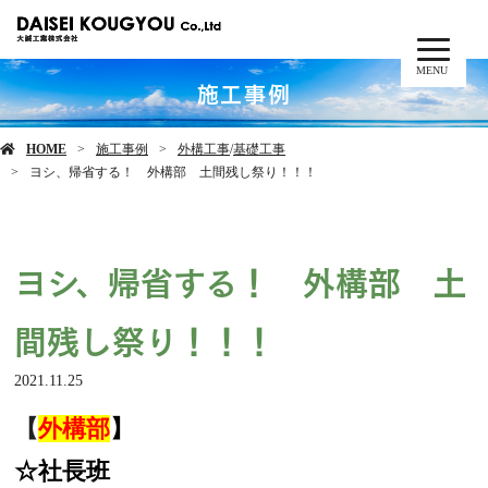
MENU
施工事例
HOME
施工事例
外構工事
/
基礎工事
ヨシ、帰省する！ 外構部 土間残し祭り！！！
ヨシ、帰省する！ 外構部 土
間残し祭り！！！
2021.11.25
【
外構部
】
☆社長班