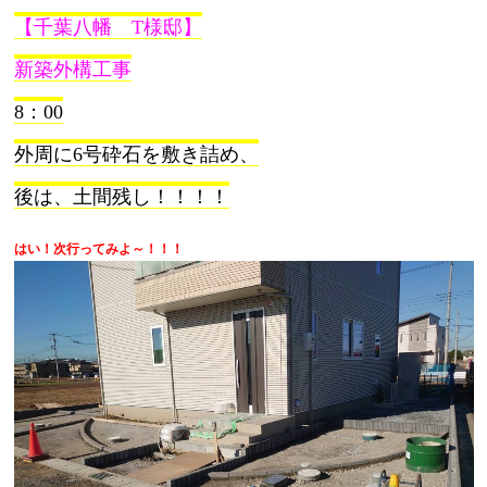
【千葉八幡 T様邸】
新築外構工事
8：00
外周に6号砕石を敷き詰め、
後は、土間残し！！！！
はい！次行ってみよ～！！！