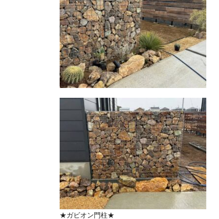
★ガビオン門柱★