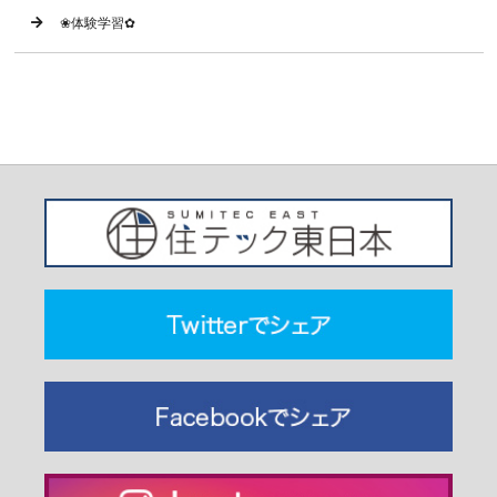
❀体験学習✿