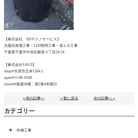
【株式会社 SDテクノサービス】
太陽光発電工事・LED照明工事・省エネ工事
千葉県千葉市中央区蘇我３丁目29-24
【株式会社SAVO】
shop➮市原市五井1204-2
open➮11:00-18:00
closed➮毎週水曜、第2第4木曜日
« 前の記事へ
一覧に戻る
次の記事へ »
カテゴリー
外構工事