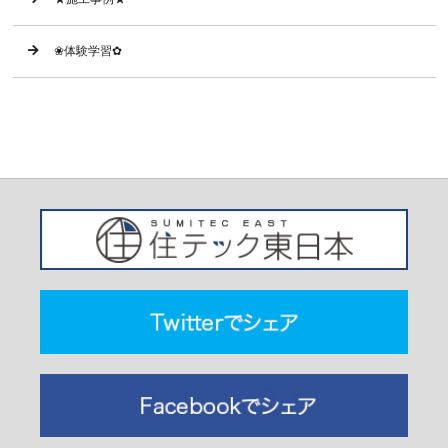
❀体験学習✿