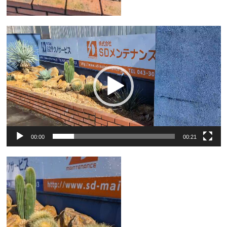
動
画
プ
レ
ー
ヤ
ー
00:00
00:21