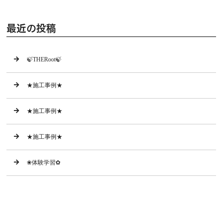
最近の投稿
🍃THERoot🍃
★施工事例★
★施工事例★
★施工事例★
❀体験学習✿